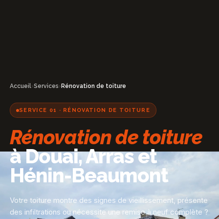
Accueil
›
Services
›
Rénovation de toiture
SERVICE 01 · RÉNOVATION DE TOITURE
Rénovation de toiture
à Douai, Arras et
Hénin-Beaumont
Votre toiture montre des signes de vieillissement, présente
des infiltrations ou nécessite une remise à neuf complète ?