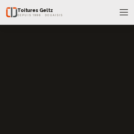
Toitures Geltz
DEPUIS 1996 · DOUAISIS