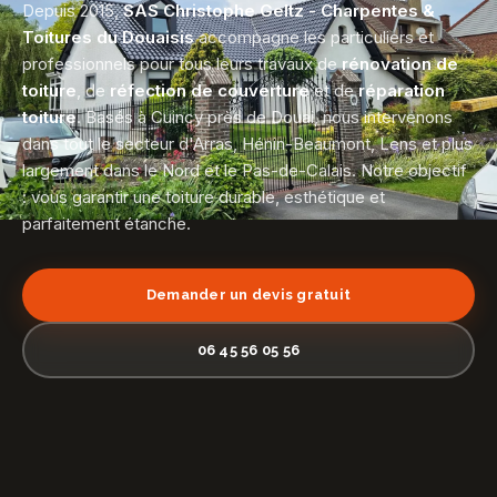
Depuis 2015,
SAS Christophe Geltz - Charpentes &
Toitures du Douaisis
accompagne les particuliers et
professionnels pour tous leurs travaux de
rénovation de
toiture
, de
réfection de couverture
et de
réparation
toiture
. Basés à Cuincy près de Douai, nous intervenons
dans tout le secteur d'Arras, Hénin-Beaumont, Lens et plus
largement dans le Nord et le Pas-de-Calais. Notre objectif
: vous garantir une toiture durable, esthétique et
parfaitement étanche.
Demander un devis gratuit
06 45 56 05 56